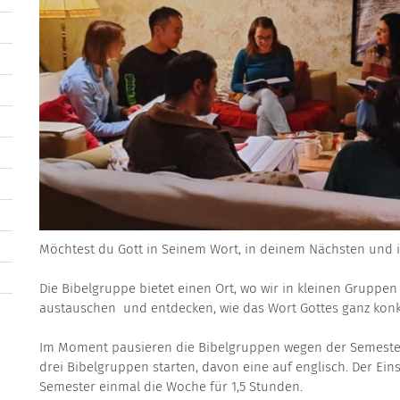
Möchtest du Gott in Seinem Wort, in deinem Nächsten und 
Die Bibelgruppe bietet einen Ort, wo wir in kleinen Gruppen 
austauschen und entdecken, wie das Wort Gottes ganz konk
Im Moment pausieren die Bibelgruppen wegen der Semesterf
drei Bibelgruppen starten, davon eine auf englisch. Der Einst
Semester einmal die Woche für 1,5 Stunden.