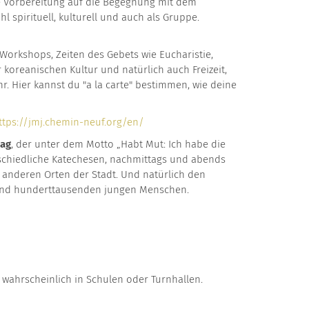
te Vorbereitung auf die Begegnung mit dem
 spirituell, kulturell und auch als Gruppe.
Workshops, Zeiten des Gebets wie Eucharistie,
 koreanischen Kultur und natürlich auch Freizeit,
hr. Hier kannst du "a la carte" bestimmen, wie deine
ttps://jmj.chemin-neuf.org/en/
tag
, der unter dem Motto „Habt Mut: Ich habe die
terschiedliche Katechesen, nachmittags und abends
d anderen Orten der Stadt. Und natürlich den
. und hunderttausenden jungen Menschen.
 wahrscheinlich in Schulen oder Turnhallen.