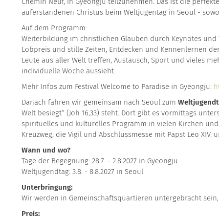
Chemin Neuf, in Gyeongju teilzunehmen. Das ist die perfek
auferstandenen Christus beim Weltjugentag in Seoul - sowohl
Auf dem Programm:
Weiterbildung im christlichen Glauben durch Keynotes und 
Lobpreis und stille Zeiten, Entdecken und Kennenlernen der
Leute aus aller Welt treffen, Austausch, Sport und vieles me
individuelle Woche aussieht.
Mehr Infos zum Festival Welcome to Paradise in Gyeongju:
h
Danach fahren wir gemeinsam nach Seoul zum
Weltjugend
Welt besiegt“ (Joh 16,33) steht. Dort gibt es vormittags un
spirituelles und kulturelles Programm in vielen Kirchen un
Kreuzweg, die Vigil und Abschlussmesse mit Papst Leo XIV
Wann und wo?
Tage der Begegnung: 28.7. - 2.8.2027 in Gyeongju
Weltjugendtag: 3.8. - 8.8.2027 in Seoul
Unterbringung:
Wir werden in Gemeinschaftsquartieren untergebracht sein,
Preis: